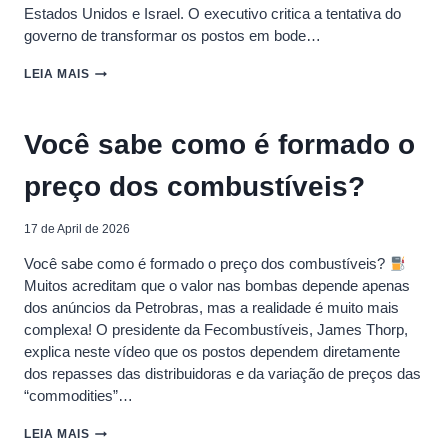
Estados Unidos e Israel. O executivo critica a tentativa do
governo de transformar os postos em bode…
JAMES
LEIA MAIS
THORP,
DA
FECOMBUSTÍVEIS:
Você sabe como é formado o
PREÇO
ALTO
preço dos combustíveis?
“NÃO
É
BOM
17 de April de 2026
PARA
O
Você sabe como é formado o preço dos combustíveis?
​
POSTO”
Muitos acreditam que o valor nas bombas depende apenas
dos anúncios da Petrobras, mas a realidade é muito mais
complexa! ​O presidente da Fecombustíveis, James Thorp,
explica neste vídeo que os postos dependem diretamente
dos repasses das distribuidoras e da variação de preços das
“commodities”…
VOCÊ
LEIA MAIS