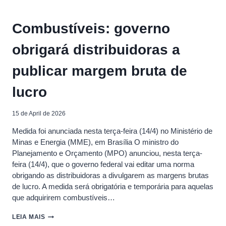
SABE
COMO
É
Combustíveis: governo
FORMADO
O
obrigará distribuidoras a
PREÇO
DOS
COMBUSTÍVEIS?
publicar margem bruta de
lucro
15 de April de 2026
Medida foi anunciada nesta terça-feira (14/4) no Ministério de
Minas e Energia (MME), em Brasília O ministro do
Planejamento e Orçamento (MPO) anunciou, nesta terça-
feira (14/4), que o governo federal vai editar uma norma
obrigando as distribuidoras a divulgarem as margens brutas
de lucro. A medida será obrigatória e temporária para aquelas
que adquirirem combustíveis…
COMBUSTÍVEIS:
LEIA MAIS
GOVERNO