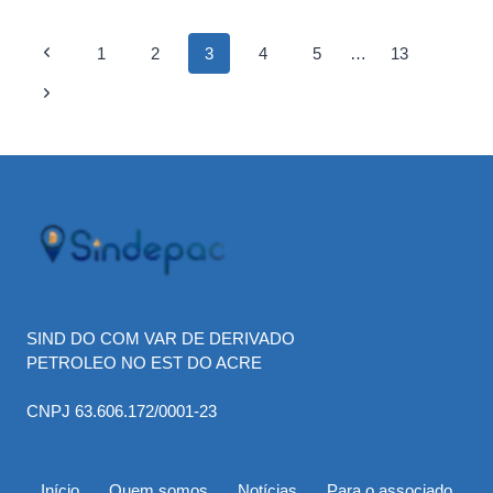
OBRIGARÁ
DISTRIBUIDORAS
Page
Previous
1
2
3
4
5
…
13
A
PUBLICAR
Page
navigation
Next
MARGEM
BRUTA
Page
DE
LUCRO
SIND DO COM VAR DE DERIVADO
PETROLEO NO EST DO ACRE
CNPJ 63.606.172/0001-23
Início
Quem somos
Notícias
Para o associado