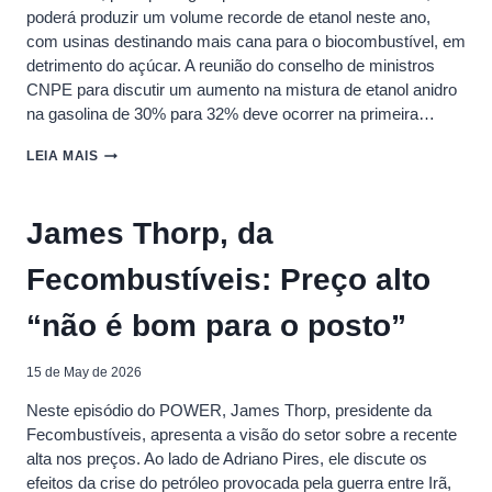
poderá produzir um volume recorde de etanol neste ano,
com usinas destinando mais cana para o biocombustível, em
detrimento do açúcar. A reunião do conselho de ministros
CNPE para discutir um aumento na mistura de etanol anidro
na gasolina de 30% para 32% deve ocorrer na primeira…
GOVERNO
LEIA MAIS
DEVE
DECIDIR
EM
James Thorp, da
JUNHO
SOBRE
Fecombustíveis: Preço alto
AUMENTO
DA
MISTURA
“não é bom para o posto”
DE
ETANOL
NA
15 de May de 2026
GASOLINA,
Neste episódio do POWER, James Thorp, presidente da
DIZ
MINISTRO
Fecombustíveis, apresenta a visão do setor sobre a recente
alta nos preços. Ao lado de Adriano Pires, ele discute os
efeitos da crise do petróleo provocada pela guerra entre Irã,