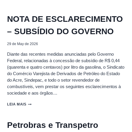
PIOTTO
É
UM
NOTA DE ESCLARECIMENTO
DOS
PALESTRANTES
– SUBSÍDIO DO GOVERNO
DE
DESTAQUE
DO
29 de May de 2026
XXI
ERCOM
Diante das recentes medidas anunciadas pelo Governo
Federal, relacionadas à concessão de subsídio de R$ 0,44
(quarenta e quatro centavos) por litro da gasolina, o Sindicato
do Comércio Varejista de Derivados de Petróleo do Estado
do Acre, Sindepac, e todo o setor revendedor de
combustíveis, vem prestar os seguintes esclarecimentos à
sociedade e aos órgãos…
NOTA
LEIA MAIS
DE
ESCLARECIMENTO
–
Petrobras e Transpetro
SUBSÍDIO
DO