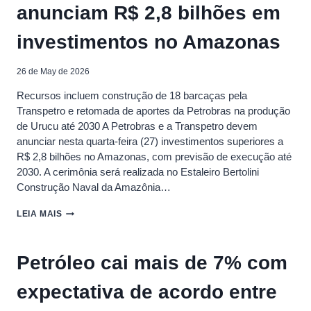
anunciam R$ 2,8 bilhões em
GOVERNO
investimentos no Amazonas
26 de May de 2026
Recursos incluem construção de 18 barcaças pela
Transpetro e retomada de aportes da Petrobras na produção
de Urucu até 2030 A Petrobras e a Transpetro devem
anunciar nesta quarta-feira (27) investimentos superiores a
R$ 2,8 bilhões no Amazonas, com previsão de execução até
2030. A cerimônia será realizada no Estaleiro Bertolini
Construção Naval da Amazônia…
PETROBRAS
LEIA MAIS
E
TRANSPETRO
ANUNCIAM
Petróleo cai mais de 7% com
R$
2,8
expectativa de acordo entre
BILHÕES
EM