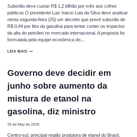
ORIENTE
Subsídio deve custar R$ 1,2 bilhão por mês aos cofres
MÉDIO
públicos O presidente Luiz Inácio Lula da Silva deve analisar
nesta segunda-feira (25) um decreto que prevê subsídio de
R$ 0,44 por litro da gasolina para tentar conter os impactos
da alta do petróleo no mercado internacional. A proposta foi
formulada pela equipe econômica do…
GASOLINA
LEIA MAIS
PODE
FICAR
ATÉ
Governo deve decidir em
R$
0,44
junho sobre aumento da
MAIS
BARATA
APÓS
mistura de etanol na
MEDIDA
DO
gasolina, diz ministro
GOVERNO
26 de May de 2026
Centro-sul, principal região produtora de etanol do Brasil,