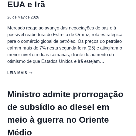
INVESTIMENTOS
EUA e Irã
NO
AMAZONAS
26 de May de 2026
Mercado reage ao avanço das negociações de paz e à
possível reabertura do Estreito de Ormuz, rota estratégica
para o comércio global de petróleo. Os preços do petróleo
caíram mais de 7% nesta segunda-feira (25) e atingiram o
menor nível em duas semanas, diante do aumento do
otimismo de que Estados Unidos e Irã estejam…
PETRÓLEO
LEIA MAIS
CAI
MAIS
DE
Ministro admite prorrogação
7%
COM
de subsídio ao diesel em
EXPECTATIVA
DE
ACORDO
meio à guerra no Oriente
ENTRE
EUA
Médio
E