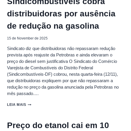
Sindicombustíveis cobra
DE
IMPORTAÇÃO
distribuidoras por ausência
DE
DIESEL
EM
de redução na gasolina
OUTUBRO,
ÍNDIA
SE
15 de November de 2025
TORNA
Sindicato diz que distribuidoras não repassaram redução
O
MAIOR
prevista após reajuste da Petrobras e ainda elevaram o
FORNECEDOR
preço do diesel sem justificativa O Sindicato do Comércio
Varejista de Combustíveis do Distrito Federal
(Sindicombustíveis-DF) cobrou, nesta quarta-feira (12/11),
que distribuidoras expliquem por que não repassaram a
redução no preço da gasolina anunciada pela Petrobras no
mês passado….
SINDICOMBUSTÍVEIS
LEIA MAIS
COBRA
DISTRIBUIDORAS
POR
Preço do etanol cai em 10
AUSÊNCIA
DE