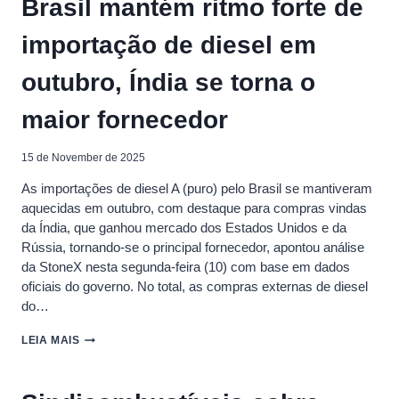
Brasil mantém ritmo forte de
PRODUÇÃO
DE
importação de diesel em
PETRÓLEO
DO
BRASIL
outubro, Índia se torna o
E
VÊ
maior fornecedor
LEVE
ALTA
ANUAL
15 de November de 2025
EM
SETEMBRO
As importações de diesel A (puro) pelo Brasil se mantiveram
aquecidas em outubro, com destaque para compras vindas
da Índia, que ganhou mercado dos Estados Unidos e da
Rússia, tornando-se o principal fornecedor, apontou análise
da StoneX nesta segunda-feira (10) com base em dados
oficiais do governo. No total, as compras externas de diesel
do…
BRASIL
LEIA MAIS
MANTÉM
RITMO
FORTE