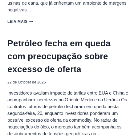
usinas de cana, que já enfrentam um ambiente de margens
negativas…
REDUÇÃO
LEIA MAIS
DA
GASOLINA
PELA
Petróleo fecha em queda
PETROBRAS
AUMENTA
com preocupação sobre
PRESSÃO
SOBRE
O
excesso de oferta
ETANOL
22 de October de 2025
Investidores avaliam impacto de tarifas entre EUA e China e
acompanham incertezas no Oriente Médio e na Ucrânia Os
contratos futuros de petróleo fecharam em queda nesta
segunda-feira, 20, enquanto investidores ponderam um
possível excesso de oferta da commodity. No radar de
negociações do óleo, o mercado também acompanha os
desdobramentos de tensões geopolíticas no…