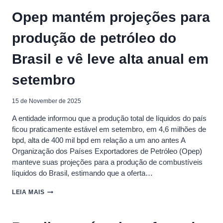
SANÇÕES
Opep mantém projeções para
DOS
EUA
produção de petróleo do
À
RÚSSIA
E
Brasil e vê leve alta anual em
OTIMISMO
SOBRE
setembro
FIM
DO
SHUTDOWN
15 de November de 2025
NOS
EUA
A entidade informou que a produção total de líquidos do país
ficou praticamente estável em setembro, em 4,6 milhões de
bpd, alta de 400 mil bpd em relação a um ano antes A
Organização dos Países Exportadores de Petróleo (Opep)
manteve suas projeções para a produção de combustíveis
líquidos do Brasil, estimando que a oferta…
OPEP
LEIA MAIS
MANTÉM
PROJEÇÕES
PARA