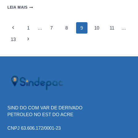
PETRÓLEO
LEIA MAIS
FECHA
EM
QUEDA
Page
Previous
1
…
7
8
9
10
11
…
COM
PREOCUPAÇÃO
Page
navigation
13
Next
SOBRE
EXCESSO
Page
DE
OFERTA
SIND DO COM VAR DE DERIVADO
PETROLEO NO EST DO ACRE
CNPJ 63.606.172/0001-23