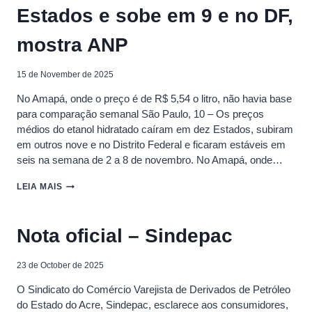
Estados e sobe em 9 e no DF,
REDUÇÃO
NA
GASOLINA
mostra ANP
15 de November de 2025
No Amapá, onde o preço é de R$ 5,54 o litro, não havia base
para comparação semanal São Paulo, 10 – Os preços
médios do etanol hidratado caíram em dez Estados, subiram
em outros nove e no Distrito Federal e ficaram estáveis em
seis na semana de 2 a 8 de novembro. No Amapá, onde…
PREÇO
LEIA MAIS
DO
ETANOL
CAI
Nota oficial – Sindepac
EM
10
ESTADOS
23 de October de 2025
E
SOBE
O Sindicato do Comércio Varejista de Derivados de Petróleo
EM
do Estado do Acre, Sindepac, esclarece aos consumidores,
9