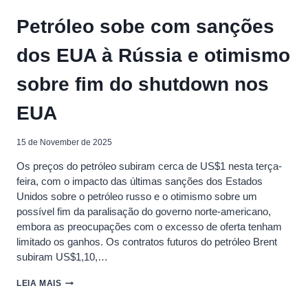
EM
2
Petróleo sobe com sanções
MESES
ENTRADA
dos EUA à Rússia e otimismo
EM
OPERAÇÃO
DA
sobre fim do shutdown nos
P-
79
EUA
EM
BÚZIOS
15 de November de 2025
Os preços do petróleo subiram cerca de US$1 nesta terça-
feira, com o impacto das últimas sanções dos Estados
Unidos sobre o petróleo russo e o otimismo sobre um
possível fim da paralisação do governo norte-americano,
embora as preocupações com o excesso de oferta tenham
limitado os ganhos. Os contratos futuros do petróleo Brent
subiram US$1,10,…
PETRÓLEO
LEIA MAIS
SOBE
COM