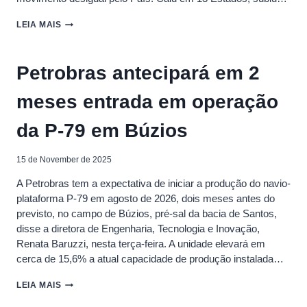
ETANOL
LEIA MAIS
SOBE
EM
NOVEMBRO,
Petrobras antecipará em 2
MAS
MANTÉM
meses entrada em operação
VANTAGEM
SOBRE
A
da P-79 em Búzios
GASOLINA
EM
QUATRO
15 de November de 2025
ESTADOS
A Petrobras tem a expectativa de iniciar a produção do navio-
plataforma P-79 em agosto de 2026, dois meses antes do
previsto, no campo de Búzios, pré-sal da bacia de Santos,
disse a diretora de Engenharia, Tecnologia e Inovação,
Renata Baruzzi, nesta terça-feira. A unidade elevará em
cerca de 15,6% a atual capacidade de produção instalada…
PETROBRAS
LEIA MAIS
ANTECIPARÁ