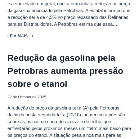
e a sociedade em geral, que acompanha a redução no preço
E
da gasolina anunciado pela Petrobras. A estatal informou que
NO
DF,
a redução seria de 4,9% no preço repassado das Refinarias
MOSTRA
para as Distribuidoras. A Petrobras estima que essa…
ANP
NOTA
LEIA MAIS
OFICIAL
–
SINDEPAC
Redução da gasolina pela
Petrobras aumenta pressão
sobre o etanol
22 de October de 2025
A redução do preço da gasolina pura (A) pela Petrobras,
decidida nesta segunda-feira (20/10), aumentou a pressão
sobre as usinas de cana-de-açúcar e de milho, que
enfrentarão pelos próximos meses um “teto” mais baixo para
os preços do etanol. A situação pesa ainda mais para as