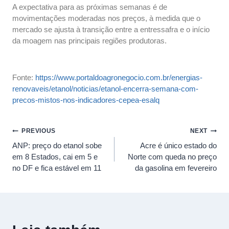
A expectativa para as próximas semanas é de
movimentações moderadas nos preços, à medida que o
mercado se ajusta à transição entre a entressafra e o início
da moagem nas principais regiões produtoras.
Fonte:
https://www.portaldoagronegocio.com.br/energias-
renovaveis/etanol/noticias/etanol-encerra-semana-com-
precos-mistos-nos-indicadores-cepea-esalq
PREVIOUS
NEXT
ANP: preço do etanol sobe
Acre é único estado do
em 8 Estados, cai em 5 e
Norte com queda no preço
no DF e fica estável em 11
da gasolina em fevereiro