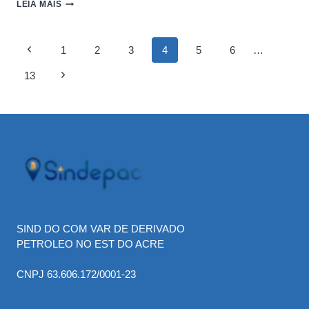
PAÍSES
LEIA MAIS
SE
MOVIMENTAM
PARA
Page
Previous
1
2
3
4
5
6
…
AUMENTAR
USO
Page
navigation
13
Next
DE
ETANOL
Page
COM
ALTA
DO
PETRÓLEO,
DIZ
CZARNIKOW
SIND DO COM VAR DE DERIVADO
PETROLEO NO EST DO ACRE
CNPJ 63.606.172/0001-23