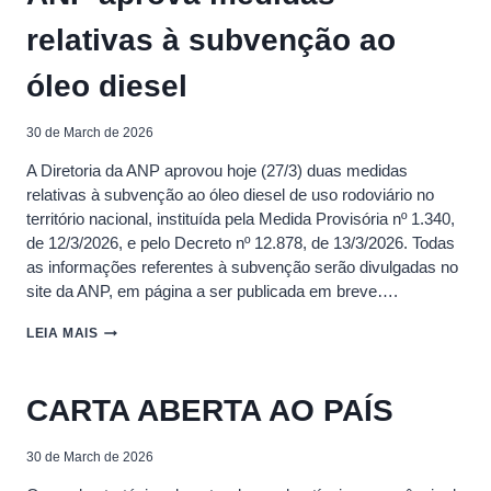
DOS
relativas à subvenção ao
COMBUSTÍVEIS
óleo diesel
30 de March de 2026
A Diretoria da ANP aprovou hoje (27/3) duas medidas
relativas à subvenção ao óleo diesel de uso rodoviário no
território nacional, instituída pela Medida Provisória nº 1.340,
de 12/3/2026, e pelo Decreto nº 12.878, de 13/3/2026. Todas
as informações referentes à subvenção serão divulgadas no
site da ANP, em página a ser publicada em breve….
ANP
LEIA MAIS
APROVA
MEDIDAS
RELATIVAS
CARTA ABERTA AO PAÍS
À
SUBVENÇÃO
AO
30 de March de 2026
ÓLEO
DIESEL