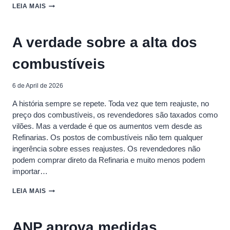
PREÇOS
LEIA MAIS
DO
ETANOL
E
A verdade sobre a alta dos
DO
AÇÚCAR
combustíveis
CAEM
COM
O
6 de April de 2026
AVANÇO
DA
A história sempre se repete. Toda vez que tem reajuste, no
NOVA
preço dos combustíveis, os revendedores são taxados como
SAFRA
DE
vilões. Mas a verdade é que os aumentos vem desde as
CANA
Refinarias. Os postos de combustíveis não tem qualquer
ingerência sobre esses reajustes. Os revendedores não
podem comprar direto da Refinaria e muito menos podem
importar…
A
LEIA MAIS
VERDADE
SOBRE
A
ANP aprova medidas
ALTA