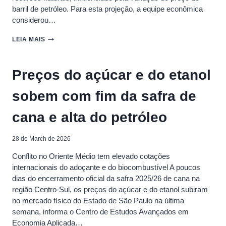
barril de petróleo. Para esta projeção, a equipe econômica
considerou…
GOVERNO
LEIA MAIS
ESTIMA
ARRECADAÇÃO
EXTRA
Preços do açúcar e do etanol
DE
R$
sobem com fim da safra de
17
BI
COM
cana e alta do petróleo
PETRÓLEO
EM
MEIO
28 de March de 2026
À
Conflito no Oriente Médio tem elevado cotações
GUERRA
internacionais do adoçante e do biocombustível A poucos
dias do encerramento oficial da safra 2025/26 de cana na
região Centro-Sul, os preços do açúcar e do etanol subiram
no mercado físico do Estado de São Paulo na última
semana, informa o Centro de Estudos Avançados em
Economia Aplicada…