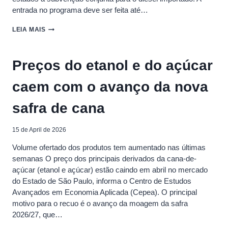
entrada no programa deve ser feita até…
GOVERNO
LEIA MAIS
DEFINE
PRAZO
PARA
Preços do etanol e do açúcar
ESTADOS
ADERIREM
caem com o avanço da nova
AO
PROGRAMA
DE
safra de cana
SUBVENÇÃO
DO
DIESEL
15 de April de 2026
Volume ofertado dos produtos tem aumentado nas últimas
semanas O preço dos principais derivados da cana-de-
açúcar (etanol e açúcar) estão caindo em abril no mercado
do Estado de São Paulo, informa o Centro de Estudos
Avançados em Economia Aplicada (Cepea). O principal
motivo para o recuo é o avanço da moagem da safra
2026/27, que…