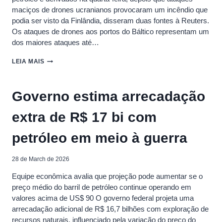
maciços de drones ucranianos provocaram um incêndio que
podia ser visto da Finlândia, disseram duas ⁠fontes à Reuters.
Os ataques de drones aos portos do ‌Báltico representam um
dos maiores ataques até…
PORTOS
LEIA MAIS
BÁLTICOS
DA
RÚSSIA
Governo estima arrecadação
SUSPENDEM
CARREGAMENTO
extra de R$ 17 bi com
DE
PETRÓLEO
APÓS
petróleo em meio à guerra
ATAQUE
UCRANIANO,
DIZEM
28 de March de 2026
FONTES
Equipe econômica avalia que projeção pode aumentar se o
preço médio do barril de petróleo continue operando em
valores acima de US$ 90 O governo federal projeta uma
arrecadação adicional de R$ 16,7 bilhões com exploração de
recursos naturais, influenciado pela variação do preço do