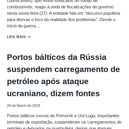
Lubrificantes), que reúne sindicatos do varejo de
combustíveis, reagiu à onda de fiscalizações do governo
nesta sexta-feira (27). A entidade fala em “discurso populista
para desviar o foco da realidade dos problemas”. Desde o
início da guerra…
FECOMBUSTÍVEIS
LEIA MAIS
REAGE
À
ONDA
Portos bálticos da Rússia
DE
FISCALIZAÇÃO
suspendem carregamento de
DO
GOVERNO:
‘DISCURSO
petróleo após ataque
POPULISTA’
ucraniano, dizem fontes
28 de March de 2026
Portos bálticos russos de Primorsk e ‌Ust-Luga, importantes
terminais de exportação, suspenderam os carregamentos de
petróleo e derivados na quarta-feira, depois que ataques