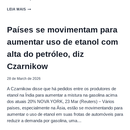
PREÇOS
LEIA MAIS
DO
AÇÚCAR
E
Países se movimentam para
DO
ETANOL
aumentar uso de etanol com
SOBEM
COM
FIM
alta do petróleo, diz
DA
SAFRA
Czarnikow
DE
CANA
E
28 de March de 2026
ALTA
DO
A ⁠Czarnikow disse que há pedidos entre os produtores de
PETRÓLEO
etanol na Índia para aumentar a mistura na gasolina acima
dos ​atuais 20% NOVA YORK, 23 ⁠Mar (Reuters) – Vários
países, especialmente na ⁠Ásia, estão se movimentando para
‌aumentar o uso de etanol em suas frotas de automóveis para
‌reduzir a demanda por gasolina, uma…